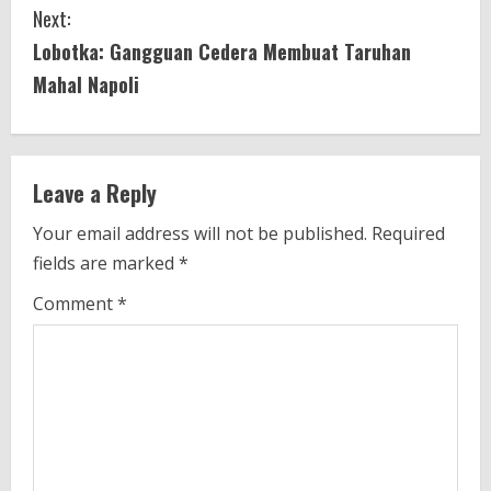
n
Next:
t
Lobotka: Gangguan Cedera Membuat Taruhan
i
Mahal Napoli
n
u
Leave a Reply
e
Your email address will not be published.
Required
fields are marked
*
R
Comment
*
e
a
d
i