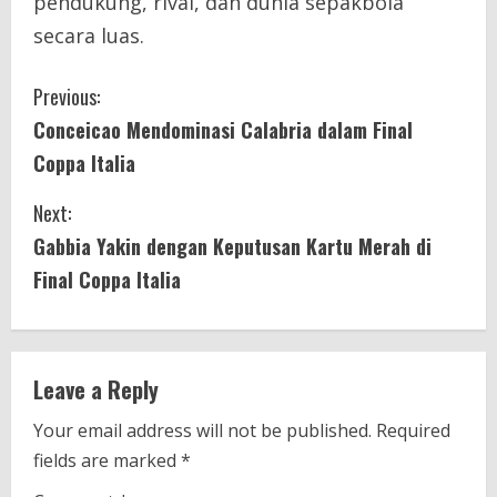
pendukung, rival, dan dunia sepakbola
secara luas.
C
Previous:
Conceicao Mendominasi Calabria dalam Final
o
Coppa Italia
n
Next:
t
Gabbia Yakin dengan Keputusan Kartu Merah di
i
Final Coppa Italia
n
u
Leave a Reply
e
Your email address will not be published.
Required
fields are marked
*
R