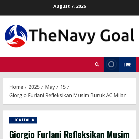
Skip
August 7, 2026
to
content
LIVE
Home
2025
May
15
Giorgio Furlani Refleksikan Musim Buruk AC Milan
LIGA ITALIA
Giorgio Furlani Refleksikan Musim