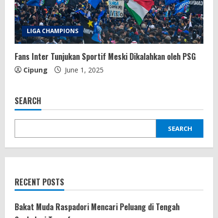
LIGA CHAMPIONS
Fans Inter Tunjukan Sportif Meski Dikalahkan oleh PSG
Cipung
June 1, 2025
SEARCH
SEARCH
RECENT POSTS
Bakat Muda Raspadori Mencari Peluang di Tengah