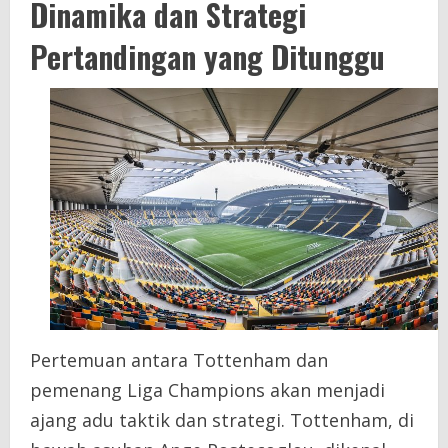
Dinamika dan Strategi
Pertandingan yang Ditunggu
Pertemuan antara Tottenham dan
pemenang Liga Champions akan menjadi
ajang adu taktik dan strategi.
Tottenham, di