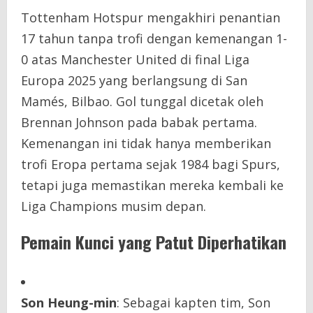
Tottenham Hotspur mengakhiri penantian
17 tahun tanpa trofi dengan kemenangan 1-
0 atas Manchester United di final Liga
Europa 2025 yang berlangsung di San
Mamés, Bilbao.
Gol tunggal dicetak oleh
Brennan Johnson pada babak pertama.
Kemenangan ini tidak hanya memberikan
trofi Eropa pertama sejak 1984 bagi Spurs,
tetapi juga memastikan mereka kembali ke
Liga Champions musim depan.
Pemain Kunci yang Patut Diperhatikan
Son Heung-min
:
Sebagai kapten tim, Son