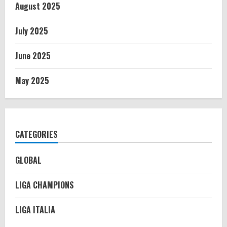
August 2025
July 2025
June 2025
May 2025
CATEGORIES
GLOBAL
LIGA CHAMPIONS
LIGA ITALIA