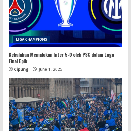
LIGA CHAMPIONS
Kekalahan Memalukan Inter 5-0 oleh PSG dalam Laga
Final Epik
Cipung
June 1, 2025