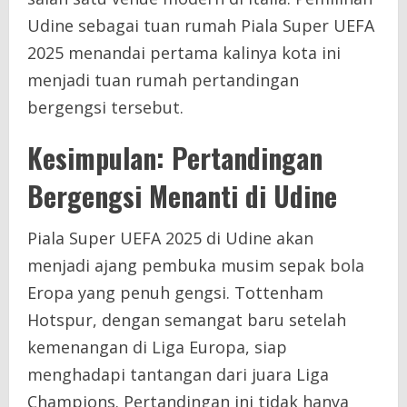
Udine sebagai tuan rumah Piala Super UEFA
2025 menandai pertama kalinya kota ini
menjadi tuan rumah pertandingan
bergengsi tersebut.
Kesimpulan: Pertandingan
Bergengsi Menanti di Udine
Piala Super UEFA 2025 di Udine akan
menjadi ajang pembuka musim sepak bola
Eropa yang penuh gengsi.
Tottenham
Hotspur, dengan semangat baru setelah
kemenangan di Liga Europa, siap
menghadapi tantangan dari juara Liga
Champions.
Pertandingan ini tidak hanya