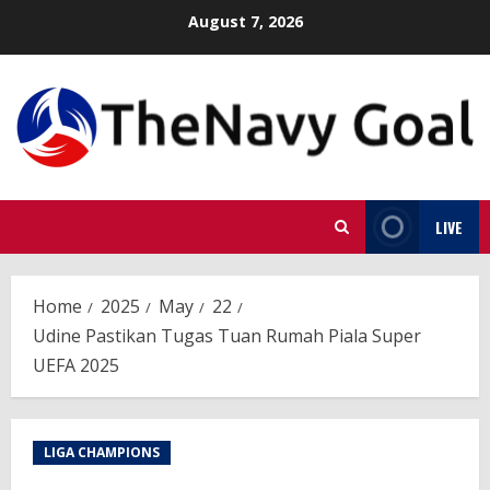
Skip
August 7, 2026
to
content
LIVE
Home
2025
May
22
Udine Pastikan Tugas Tuan Rumah Piala Super
UEFA 2025
LIGA CHAMPIONS