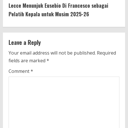
t
Lecce Menunjuk Eusebio Di Francesco sebagai
i
Pelatih Kepala untuk Musim 2025-26
n
u
Leave a Reply
e
Your email address will not be published.
Required
fields are marked
*
R
Comment
*
e
a
d
i
n