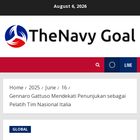
Skip
August 6, 2026
to
content
LIVE
Home
2025
June
16
Gennaro Gattuso Mendekati Penunjukan sebagai
Pelatih Tim Nasional Italia
GLOBAL